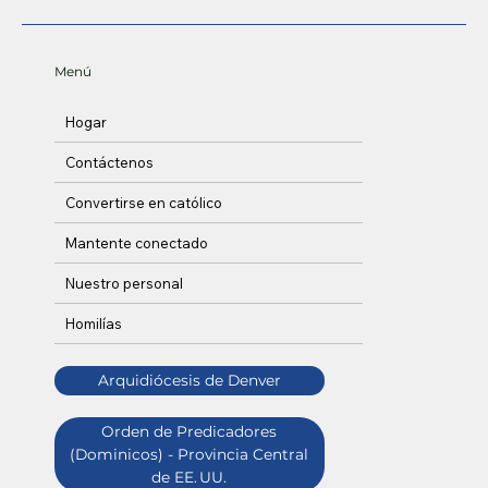
Menú
Hogar
Contáctenos
Convertirse en católico
Mantente conectado
Nuestro personal
Homilías
Arquidiócesis de Denver
Orden de Predicadores
(Dominicos) - Provincia Central
de EE. UU.