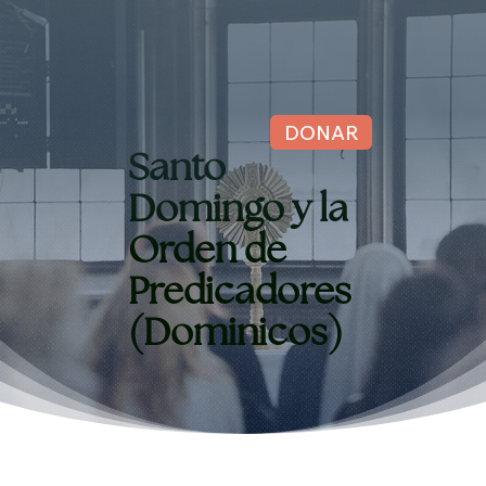
DONAR
Santo
Domingo y la
Orden de
Predicadores
(Dominicos)