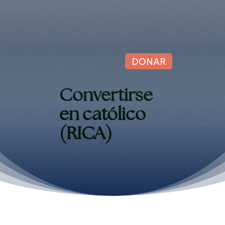
DONAR
Convertirse
en católico
(RICA)