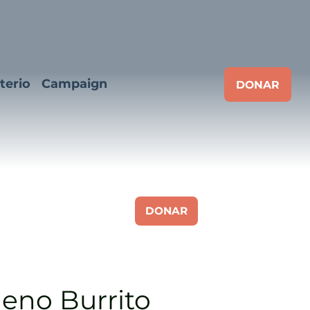
terio
Campaign
DONAR
DONAR
leno Burrito