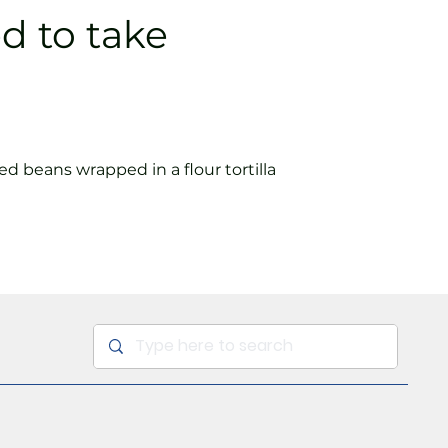
d to take
ied beans wrapped in a flour tortilla
to
Realizar compra