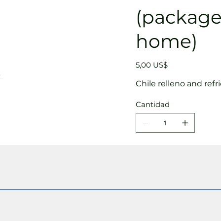
(package
home)
Precio
5,00 US$
Chile relleno and refr
Cantidad
Agregar al carri