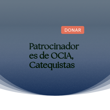
DONAR
Patrocinador
es de OCIA,
Catequistas