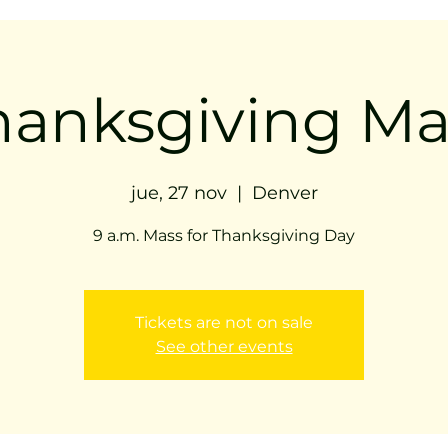
hanksgiving Ma
jue, 27 nov
  |  
Denver
9 a.m. Mass for Thanksgiving Day
Tickets are not on sale
See other events